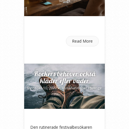
Sverige
Read More
Rockers behöver också
kläder efter väder
By
on jan 10, 2022 in
Musikhändelser i Sverige
Den rutinerade festivalbesökaren