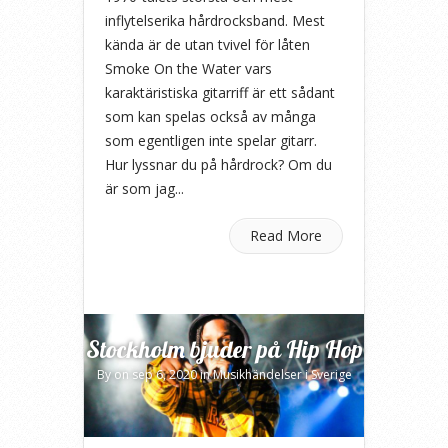
inflytelserika hårdrocksband. Mest
kända är de utan tvivel för låten
Smoke On the Water vars
karaktäristiska gitarriff är ett sådant
som kan spelas också av många
som egentligen inte spelar gitarr.
Hur lyssnar du på hårdrock? Om du
är som jag...
Read More
Stockholm bjuder på Hip Hop
By
on sep 6, 2020 in
Musikhändelser i Sverige