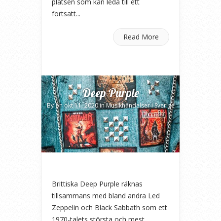
platsen som kan leda till ett
fortsatt...
Read More
Deep Purple
By
on okt 11, 2020 in
Musikhändelser i Sverige
Brittiska Deep Purple räknas
tillsammans med bland andra Led
Zeppelin och Black Sabbath som ett
1970-talets största och mest