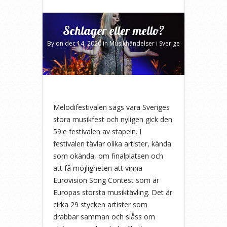
Schlager eller mello?
By
on dec 14, 2020 in
Musikhändelser i Sverige
Melodifestivalen sägs vara Sveriges
stora musikfest och nyligen gick den
59:e festivalen av stapeln. I
festivalen tävlar olika artister, kända
som okända, om finalplatsen och
att få möjligheten att vinna
Eurovision Song Contest som är
Europas största musiktävling. Det är
cirka 29 stycken artister som
drabbar samman och slåss om