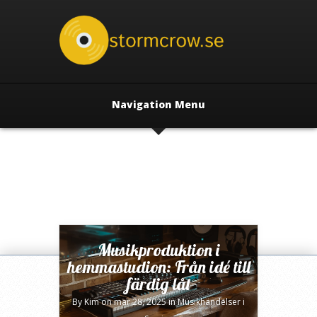
Navigation Menu
Musikproduktion i
hemmastudion: Från idé till
färdig låt
By
Kim
on mar 28, 2025 in
Musikhändelser i