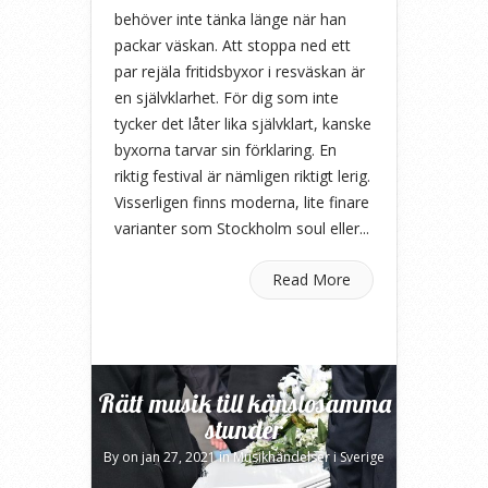
behöver inte tänka länge när han
packar väskan. Att stoppa ned ett
par rejäla fritidsbyxor i resväskan är
en självklarhet. För dig som inte
tycker det låter lika självklart, kanske
byxorna tarvar sin förklaring. En
riktig festival är nämligen riktigt lerig.
Visserligen finns moderna, lite finare
varianter som Stockholm soul eller...
Read More
Rätt musik till känslosamma
stunder
By
on jan 27, 2021 in
Musikhändelser i Sverige